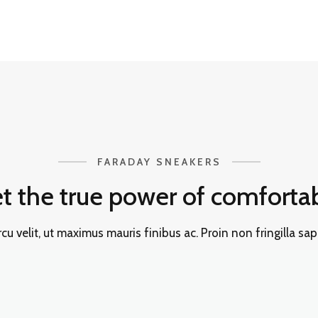
FARADAY SNEAKERS
t the true power of comforta
u velit, ut maximus mauris finibus ac. Proin non fringilla sa
vitae bibendum. Nulla facilisi. Praesent sed tortor Donec molli
blandit dolor dapibus nec.