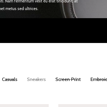
i. Nam fermentum velit eu erat tincidunt, at
et metus sed ultrices.
Casuals
Sneakers
Screen Print
Embroid