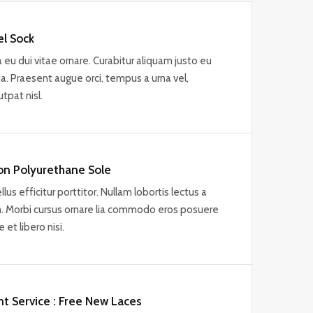
l Sock
 eu dui vitae ornare. Curabitur aliquam justo eu
inia. Praesent augue orci, tempus a urna vel,
pat nisl.
ion Polyurethane Sole
tellus efficitur porttitor. Nullam lobortis lectus a
m. Morbi cursus ornare lia commodo eros posuere
 et libero nisi.
t Service : Free New Laces