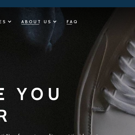
ES
ABOUT US
FAQ
E YOU
R