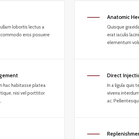
Anatomic Hee
 Nullam lobortis lectus a
Quisque gravida
lia commodo eros posuere
erat iaculis lac
elementum volut
agement
Direct Inject
In hac habitasse platea
In a ligula quis 
que, nisi vel porttitor
viverra interdu
,
ac. Pellentesque
Replenishmen