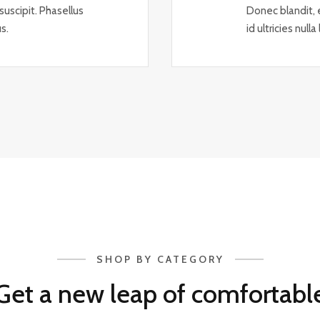
uscipit. Phasellus
Donec blandit, e
s.
id ultricies null
SHOP BY CATEGORY
Get a new leap of comfortabl