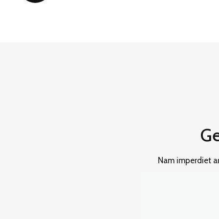
Ge
Nam imperdiet arc
euismod a ligula 