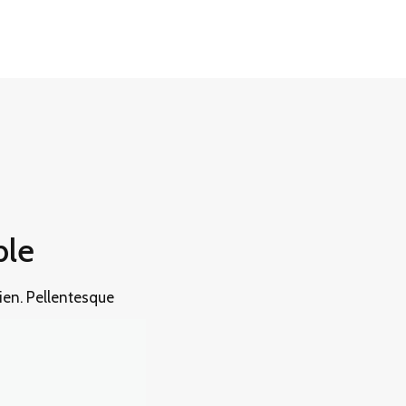
ble
pien. Pellentesque
s ultrices dui, eu